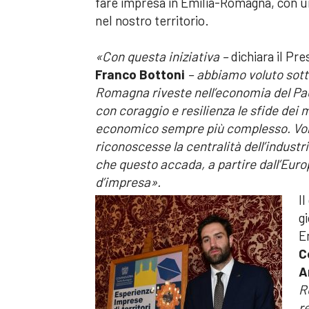
fare impresa in Emilia-Romagna, con un
nel nostro territorio.
«Con questa iniziativa –
dichiara il Pr
Franco Bottoni
–
abbiamo voluto
sott
Romagna riveste nell’economia del Pae
con coraggio e resilienza le sfide dei 
economico sempre più complesso. Vorrem
riconoscesse la centralità dell’industr
che questo accada, a partire dall’Europ
d’impresa».
I
g
E
C
A
R
r