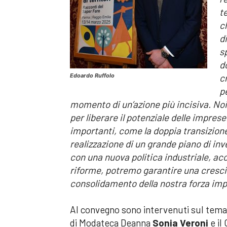
t
c
d
s
d
Edoardo Ruffolo
c
p
momento di un’azione più incisiva. Noi
per liberare il potenziale delle impres
importanti, come la doppia transizione, 
realizzazione di un grande piano di inve
con una nuova politica industriale, a
riforme, potremo garantire una crescita
consolidamento della nostra forza imp
Al convegno sono intervenuti sul tem
di Modateca Deanna
Sonia Veroni
e il