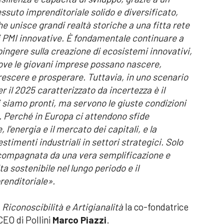
essuto imprenditoriale solido e diversificato,
he unisce grandi realtà storiche a una fitta rete
i PMI innovative. È fondamentale continuare a
pingere sulla creazione di ecosistemi innovativi,
ove le giovani imprese possano nascere,
rescere e prosperare. Tuttavia, in uno scenario
er il 2025 caratterizzato da incertezza è il
 siamo pronti, ma servono le giuste condizioni
e. Perché in Europa ci attendono sfide
l’energia e il mercato dei capitali, e la
stimenti industriali in settori strategici. Solo
ccompagnata da una vera semplificazione e
 sostenibile nel lungo periodo e il
renditoriale».
a
Riconoscibilità e Artigianalità
la co-fondatrice
 CEO di Pollini
Marco Piazzi
.