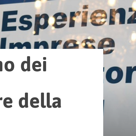
no dei
re della