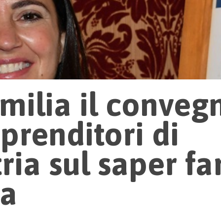
milia il conveg
prenditori di
ria sul saper fa
ra