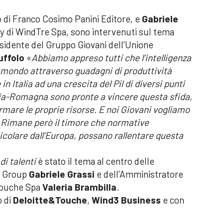
 di Franco Cosimo Panini Editore, e
Gabriele
y di WindTre Spa, sono intervenuti sul tema
sidente del Gruppo Giovani dell’Unione
uffolo
«
Abbiamo appreso tutti che l’intelligenza
il mondo attraverso
guadagni di produttività
 Italia ad una crescita del Pil di diversi punti
lia-Romagna sono pronte a vincere questa sfida,
rmare le proprie risorse. E noi Giovani vogliamo
. Rimane però il timore che normative
ticolare dall’Europa, possano rallentare questa
di talenti
è stato il tema al centro delle
0 Group
Gabriele Grassi
e dell’Amministratore
Touche Spa
Valeria Brambilla
.
o di
Deloitte&Touche
,
Wind3 Business
e con