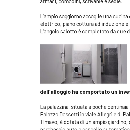
armadi, comodini, scrivanie e sedie.
L’ampio soggiorno accoglie una cucina 
elettrico, piano cottura ad induzione e
L’angolo salotto è completato da due div
dell’alloggio ha comportato un inv
La palazzina, situata a poche centinaia 
Palazzo Dossetti in viale Allegri e di P
Timavo, è dotata di un ampio giardino, 
parcheggio auto e cancello automatico