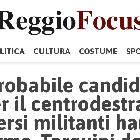
LITICA
CULTURA
COSTUME
SP
ReggioFocus
robabile candi
r il centrodestr
ersi militanti h