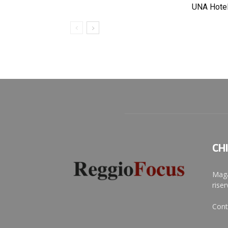
UNA Hotel
CH
Maga
rise
Cont