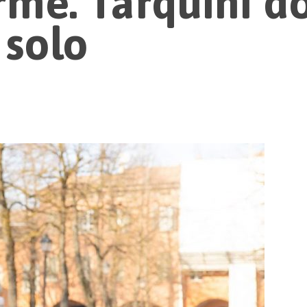
irme. Tarquini d
 solo