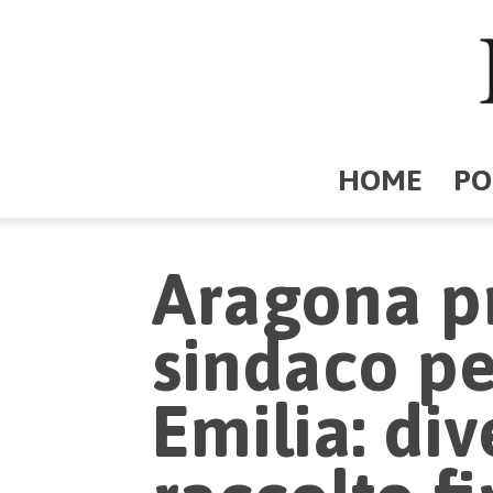
HOME
PO
Aragona p
sindaco pe
Emilia: div