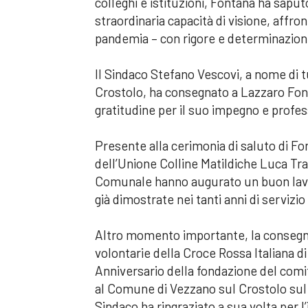
colleghi e istituzioni, Fontana ha sapu
straordinaria capacità di visione, affr
pandemia – con rigore e determinazion
Il Sindaco Stefano Vescovi, a nome di
Crostolo, ha consegnato a Lazzaro Font
gratitudine per il suo impegno e profes
Presente alla cerimonia di saluto di F
dell’Unione Colline Matildiche Luca Trava
Comunale hanno augurato un buon lavoro
già dimostrate nei tanti anni di servizio
Altro momento importante, la consegn
volontarie della Croce Rossa Italiana di
Anniversario della fondazione del comi
al Comune di Vezzano sul Crostolo sul cu
Sindaco ha ringraziato a sua volta per