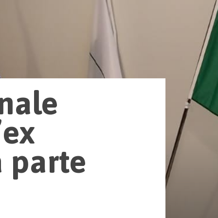
nale
’ex
 parte