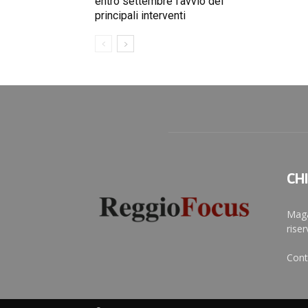
entro settembre l’avvio dei
principali interventi
CH
Maga
rise
Cont