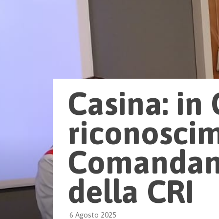
Casina: in
riconoscime
Comandant
della CRI
6 Agosto 2025