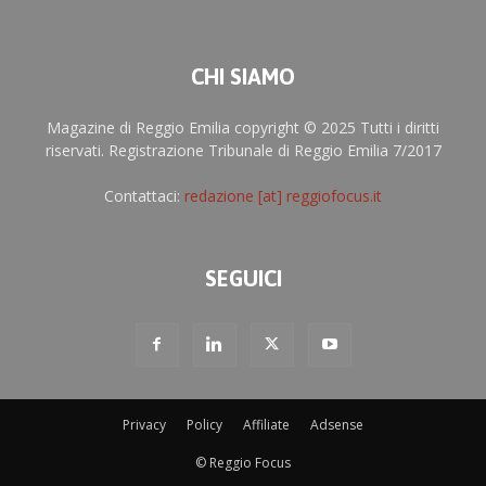
CHI SIAMO
Magazine di Reggio Emilia copyright © 2025 Tutti i diritti
riservati. Registrazione Tribunale di Reggio Emilia 7/2017
Contattaci:
redazione [at] reggiofocus.it
SEGUICI
Privacy
Policy
Affiliate
Adsense
© Reggio Focus