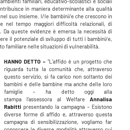
mbienti familiari, educativo-scolastici e sociali
contribuisce in maniera determinante alla qualità
à nel suo insieme. I/le bambini/e che crescono in
ce nel tempo maggiori difficoltà relazionali, di
. Da queste evidenze è emersa la necessità di
re il potenziale di sviluppo di tutti i bambini/e,
 familiare nelle situazioni di vulnerabilità.
HANNO DETTO –
“L’affido è un progetto che
riguarda tutta la comunità che, attraverso
questo servizio, si fa carico non soltanto dei
bambini e delle bambine ma anche delle loro
famiglie – ha detto oggi alla
stampa l’assessora al Welfare
Annalisa
Rabitti
presentando la campagna – Esistono
diverse forme di affido e, attraverso questa
campagna di sensibilizzazione, vogliamo far
conoscere le diverse modalità attraverso cui