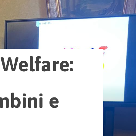
Welfare:
mbini e