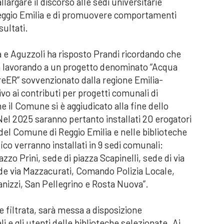
llargare il discorso alle sedi universitarie
 Reggio Emilia e di promuovere comportamenti
sultati.
 e Aguzzoli ha risposto Prandi ricordando che
a lavorando a un
progetto denominato “Acqua
eER” sovvenzionato dalla regione Emilia-
 ai contributi per progetti comunali di
he il Comune si è aggiudicato alla fine dello
Nel 2025 saranno pertanto installati 20 erogatori
i del Comune di Reggio Emilia e nelle biblioteche
co verranno installati in 9 sedi comunali:
o Prini, sede di piazza Scapinelli, sede di via
ede via Mazzacurati, Comando Polizia Locale,
Panizzi, San Pellegrino e Rosta Nuova”.
 filtrata, sarà messa a disposizione
 e gli utenti delle biblioteche selezionate. Ai