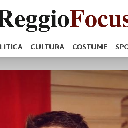
LITICA
CULTURA
COSTUME
SP
ReggioFocus