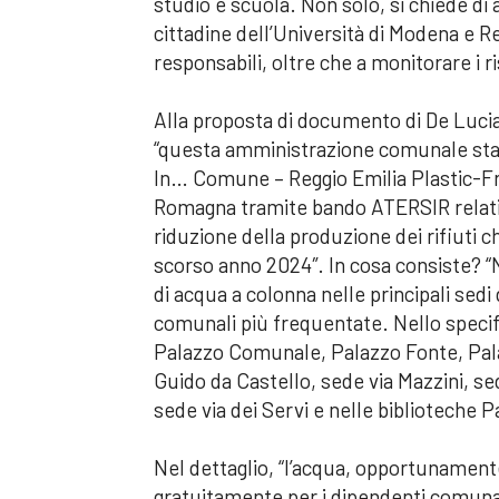
studio e scuola. Non solo, si chiede di a
cittadine dell’Università di Modena e
responsabili, oltre che a monitorare i ri
Alla proposta di documento di De Lucia
“questa amministrazione comunale s
t
In… Comune – Reggio Emilia Plastic-Fr
Romagna tramite bando ATERSIR relativo
riduzione della produzione dei rifiuti c
scorso anno 2024″. In cosa consiste? “
di acqua a colonna nelle principali sed
comunali più frequentate. Nello specifi
Palazzo Comunale, Palazzo Fonte, Palazz
Guido da Castello, sede via Mazzini, s
sede via dei Servi e nelle biblioteche 
Nel dettaglio, “l’acqua, opportunamente
gratuitamente per i dipendenti comunali