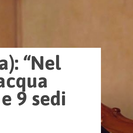
a): “Nel
 acqua
e 9 sedi