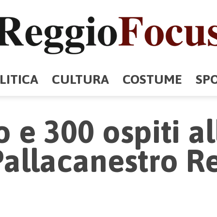
LITICA
CULTURA
COSTUME
SP
ReggioFocus
 e 300 ospiti al
Pallacanestro R