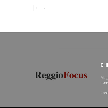
CH
Maga
rise
Cont