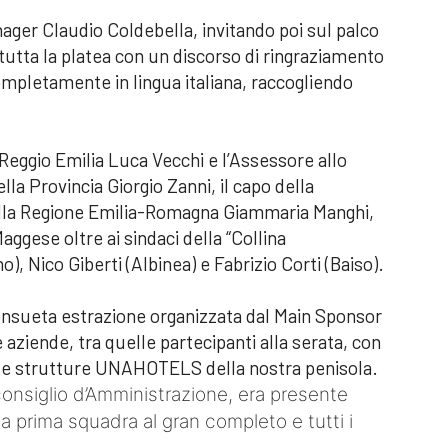
ager Claudio Coldebella, invitando poi sul palco
 tutta la platea con un discorso di ringraziamento
completamente in lingua italiana, raccogliendo
 Reggio Emilia Luca Vecchi e l’Assessore allo
lla Provincia Giorgio Zanni, il capo della
della Regione Emilia-Romagna Giammaria Manghi,
ggese oltre ai sindaci della “Collina
, Nico Giberti (Albinea) e Fabrizio Corti (Baiso).
onsueta estrazione organizzata dal Main Sponsor
iende, tra quelle partecipanti alla serata, con
ose strutture UNAHOTELS della nostra penisola.
 consiglio d’Amministrazione, era presente
 la prima squadra al gran completo e tutti i