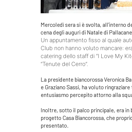
Mercoledì sera si è svolta, all’interno d
cena degli auguri di Natale di Pallacan
Un appuntamento fisso al quale autor
Club non hanno voluto mancare: eran
catering dello staff di “I Love My Ki
“Tenute del Cerro”.
La presidente biancorossa Veronica Bart
e Graziano Sassi, ha voluto ringraziare t
entusiasmo percepito attorno alla squad
Inoltre, sotto il palco principale, era in b
progetto Casa Biancorossa, che proprio 
presentato.