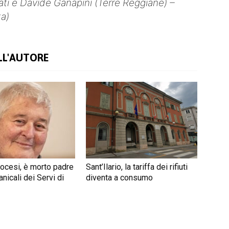
nati e Davide Ganapini (Terre Reggiane) –
ta)
LL'AUTORE
iocesi, è morto padre
Sant’Ilario, la tariffa dei rifiuti
nicali dei Servi di
diventa a consumo