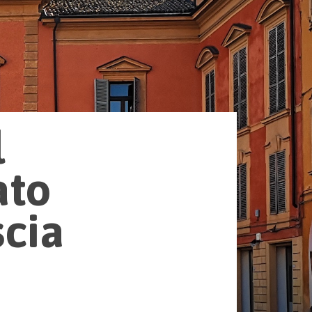
l
ato
scia