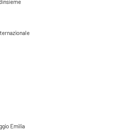
ndinsieme
nternazionale
gio Emilia