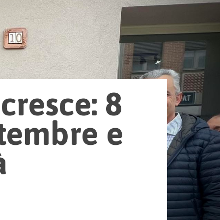
 cresce: 8
ttembre e
à