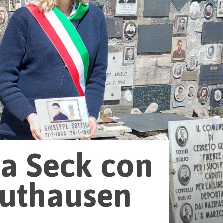
pa Seck con
authausen