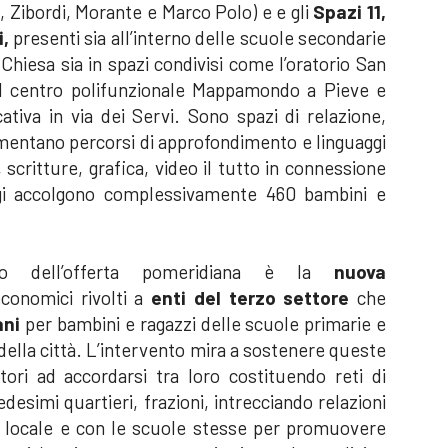
i, Zibordi, Morante e Marco Polo) e e gli
Spazi 11,
i,
presenti sia all’interno delle scuole secondarie
Chiesa sia in spazi condivisi come l’oratorio San
il centro polifunzionale Mappamondo a Pieve e
cativa in via dei Servi. Sono spazi di relazione,
mentano percorsi di approfondimento e linguaggi
 scritture, grafica, video il tutto in connessione
ggi accolgono complessivamente 460 bambini e
nto dell’offerta pomeridiana è la
nuova
economici rivolti a
enti del terzo settore
che
ani
per bambini e ragazzi delle scuole primarie e
 della città. L’intervento mira a sostenere queste
estori ad accordarsi tra loro costituendo reti di
esimi quartieri, frazioni, intrecciando relazioni
nte locale e con le scuole stesse per promuovere