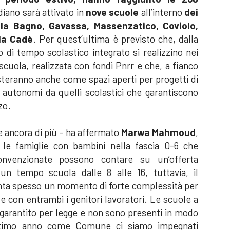
diano sarà attivato in
nove scuole
all’interno
dei
Villa Bagno, Gavassa, Massenzatico, Coviolo,
lla Cadè
. Per quest’ultima è previsto che, dalla
to di tempo scolastico integrato si realizzino nei
 scuola, realizzata con fondi Pnrr e che, a fianco
esteranno anche come spazi aperti per progetti di
 autonomi da quelli scolastici che garantiscono
zo.
e ancora di più – ha affermato
Marwa Mahmoud
,
 le famiglie con bambini nella fascia 0-6 che
nvenzionate possono contare su un’offerta
un tempo scuola dalle 8 alle 16, tuttavia, il
enta spesso un momento di forte complessità per
le con entrambi i genitori lavoratori. Le scuole a
garantito per legge e non sono presenti in modo
l’ultimo anno come Comune ci siamo impegnati