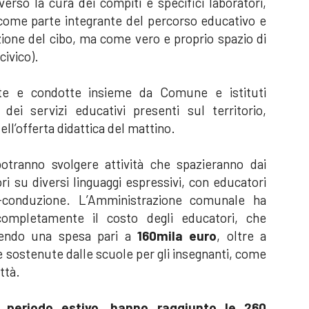
averso la cura dei compiti e specifici laboratori,
come parte integrante del percorso educativo e
ne del cibo, ma come vero e proprio spazio di
civico).
ate e condotte insieme da Comune e istituti
dei servizi educativi presenti sul territorio,
l’offerta didattica del mattino.
 potranno svolgere attività che spazieranno dai
ori su diversi linguaggi espressivi, con educatori
-conduzione. L’Amministrazione comunale ha
completamente il costo degli educatori, che
prendo una spesa pari a
160mila euro
, oltre a
 sostenute dalle scuole per gli insegnanti, come
ttà.
il periodo estivo, hanno raggiunto le 260