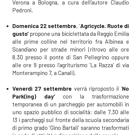
Verona a Bologna, a cura dell’autore Claudio
Pedroni.
Domenica 22 settembre
, ‘
Agricycle. Ruote di
gusto’
propone una biciclettata da Reggio Emilia
a
lle prime colline nel territorio fra Albinea e
Scandiano per strade minori
(ritrovo alle ore
8.30 presso il ponte di San Pellegrino oppure
alle ore 9 presso l’agriturismo ‘La Razza’ di v
ia
Monterampino 7, a Canali).
Venerdì 27 s
ettembre
verrà riproposto il ‘
No
Park(ing) day’
con la trasformazione
temporanea di un parcheggio per automobili in
uno spazio pubblico di socialità: dalle 7.30 alle
13
i parcheggi sul fronte della scuola secondaria
di primo grado ‘Gino Bartali’
saranno trasformati