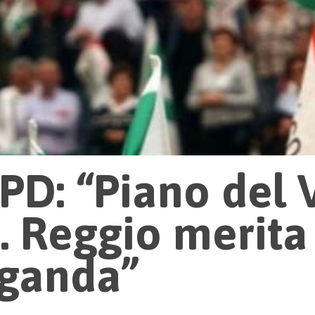
 PD: “Piano del
e. Reggio merita
ganda”