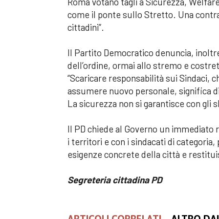
Roma votano tagli a Sicurezza, Welfare
come il ponte sullo Stretto. Una contr
cittadini”.
Il Partito Democratico denuncia, inoltr
dell’ordine, ormai allo stremo e costret
“Scaricare responsabilità sui Sindaci, c
assumere nuovo personale, significa dis
La sicurezza non si garantisce con gli s
Il PD chiede al Governo un immediato 
i territori e con i sindacati di categori
esigenze concrete della città e restituis
Segreteria cittadina PD
ARTICOLI CORRELATI
ALTRO DA