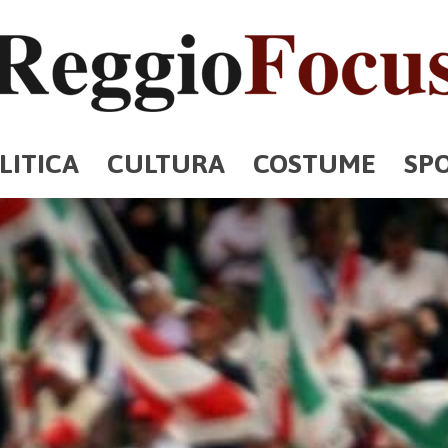
LITICA
CULTURA
COSTUME
SP
ReggioFocus