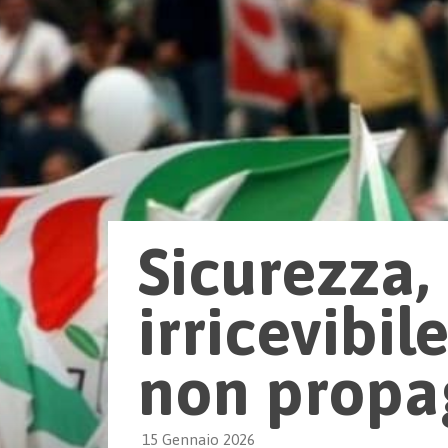
Sicurezza,
irricevibil
non propa
15 Gennaio 2026