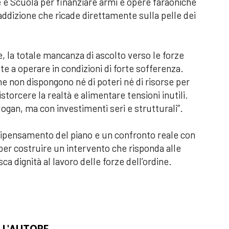
 e Scuola per finanziare armi e opere faraoniche
addizione che ricade direttamente sulla pelle dei
e, la totale mancanza di ascolto verso le forze
te a operare in condizioni di forte sofferenza.
he non dispongono né di poteri né di risorse per
torcere la realtà e alimentare tensioni inutili.
logan, ma con investimenti seri e strutturali”.
ripensamento del piano e un confronto reale con
a, per costruire un intervento che risponda alle
ca dignità al lavoro delle forze dell’ordine.
LL'AUTORE