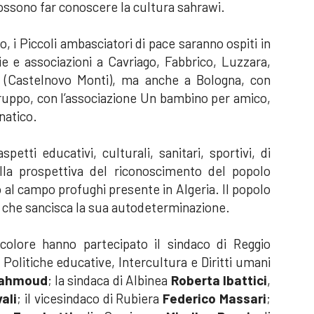
 possono far conoscere la cultura sahrawi.
 i Piccoli ambasciatori di pace saranno ospiti in
e e associazioni a Cavriago, Fabbrico, Luzzara,
o (Castelnovo Monti), ma anche a Bologna, con
 gruppo, con l’associazione Un bambino per amico,
natico.
petti educativi, culturali, sanitari, sportivi, di
la prospettiva del riconoscimento del popolo
o al campo profughi presente in Algeria. Il popolo
m che sancisca la sua autodeterminazione.
icolore hanno partecipato il sindaco di Reggio
e Politiche educative, Intercultura e Diritti umani
Mahmoud
; la sindaca di Albinea
Roberta Ibattici
,
ali
; il vicesindaco di Rubiera
Federico Massari
;