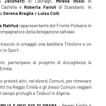
 Zecchetti
di Cavriago,
Mirella Rossi
di
 Castella e
Roberta Farioli
di Scandiano; le
la
Serena Braglia
e
Luisa Colli
.
a Mahfud
rappresentante del Fronte Polisario in
compagnatore della delegazione sahrawi.
 ricevuto in omaggio una bandiera Tricolore e un
r lo Sport.
te, partecipano al progetto di Accoglienza la
 Emilia.
o previsti altri, nei diversi Comuni, per rinnovare
ritti tra Reggio Emilia e gli stessi Comuni reggiani
l campo profughi a Tindouf in Algeria.
 EMILIA E IWYLAYA DI SMARA
– Reggio Emilia è