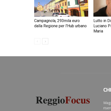
Campagnola, 293mila euro
Lutto in D
dalla Regione per l’Hub urbano
Luciano Pa
Maria
CH
Maga
rise