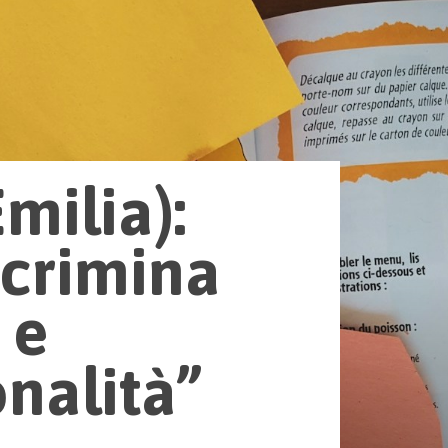
milia):
scrimina
 e
onalità”