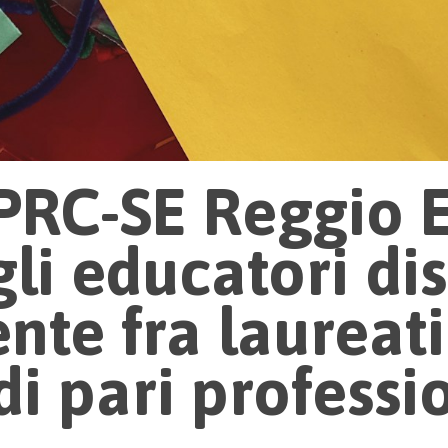
(PRC-SE Reggio E
gli educatori di
nte fra laureati
di pari professi