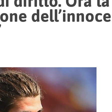
i diritto. Ora la
one dell’innoce
”