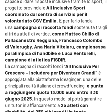
capace di dare risposte inclusive tramite lo sport, il
progetto provinciale
All Inclusive Sport
coordinato dal centro di servizio per il
volontariato CSV Emilia
. E per farlo lancia
una
campagna di raccolta fondi
sostenuta tra gli
altri da atleti di vertice,
come Matteo Chillo di
Pallacanestro Reggiana, Francesco Colombo
di Valorugby, Ana Maria Vitelaru, campionessa
paralimpica di handbike e Luca Venturelli,
campione di atletica FISDIR.
La campagna di raccolti fondi
“All Inclusive Per
Crescere – Includere per Diventare Grandi”
è
appoggiata alla piattaforma Ideaginger, una delle
principali realtà italiane di crowdfunding,
e punta
a raggiungere quota 13.000 euro entro il 30
giugno 2025.
In questo modo, si potrà garantire
un tutor in affiancamento a
25 atleti con
disabilità, dei 250 già inseriti in tante