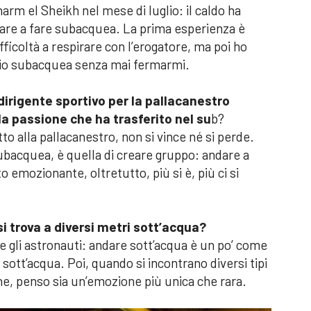
arm el Sheikh nel mese di luglio: il caldo ha
ovare a fare subacquea. La prima esperienza è
ficoltà a respirare con l’erogatore, ma poi ho
cio subacquea senza mai fermarmi.
dirigente sportivo per la pallacanestro
la passione che ha trasferito nel su
b?
o alla pallacanestro, non si vince né si perde.
subacquea, è quella di creare gruppo: andare a
 emozionante, oltretutto, più si è, più ci si
i trova a diversi metri sott’acqua?
re gli astronauti: andare sott’acqua è un po’ come
i sott’acqua. Poi, quando si incontrano diversi tipi
one, penso sia un’emozione più unica che rara.