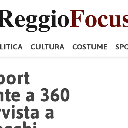
LITICA
CULTURA
COSTUME
SP
ReggioFocus
port
te a 360
rvista a