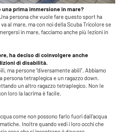
e una prima immersione in mare?
à. Una persona che vuole fare questo sport ha
i va al mare, ma con noi della Scuba Tricolore se
ergersi in mare, facciamo anche più lezioni in
ore, ha deciso di coinvolgere anche
zioni di disabilità.
bili, ma persone “diversamente abili”. Abbiamo
na persona tetraplegica e un ragazzo down.
ttando un altro ragazzo tetraplegico. Non le
n loro la lacrima è facile.
cqua come non possono farlo fuori dall’acqua
matiche. Inoltre quando vedi i loro occhi che
arie cose che si incontrano è davvero