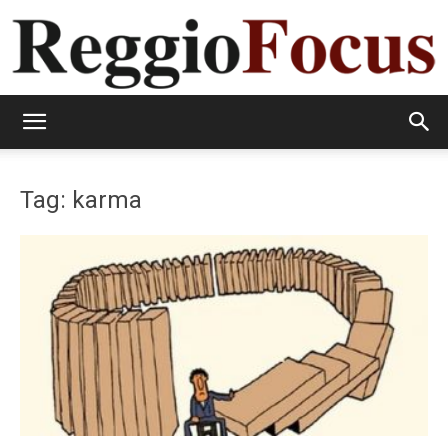
ReggioFocus
Tag: karma