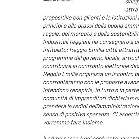
svilu
attra
propositivo con gli enti e le istituzioni
principi e alla prassi della buona ammin
regole, del mercato e della sostenibili
Industriali reggiani ha consegnato a 
intitolato: Reggio Emilia città attratti
programma del governo locale, articolat
contribuire al confronto elettorale de
Reggio Emilia organizza un incontro pu
confronteranno con le proposte avanzat
intendono recepirle, in tutto o in par
comunità di imprenditori dichiariamo,
prenderà le redini dell’amministrazion
senso di positiva speranza. Ci aspett
vorremmo fare insieme.
Il primo passo è nel confronto: la cam