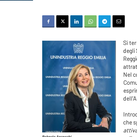
Si te
degli
Reggi
attra
Nel c
Comun
espri
dell’A
Intro
che s
attiv
Roberta Anceschi