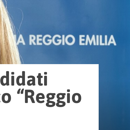
didati
co “Reggio