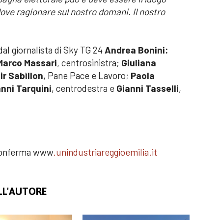
ove ragionare sul nostro domani. Il nostro
al giornalista di Sky TG 24
Andrea Bonini:
Marco Massari
, centrosinistra;
Giuliana
ir Sabìllon
, Pane Pace e Lavoro;
Paola
nni Tarquini
, centrodestra e
Gianni Tasselli
,
a conferma www
.unindustriareggioemilia.it
LL'AUTORE