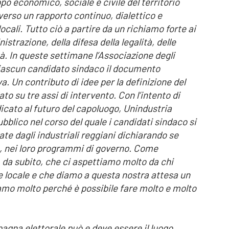
ppo economico, sociale e civile del territorio
verso un rapporto continuo, dialettico e
 locali. Tutto ciò a partire da un richiamo forte ai
istrazione, della difesa della legalità, delle
tà. In queste settimane l’Associazione degli
ciascun candidato sindaco il documento
va. Un contributo di idee per la definizione del
o su tre assi di intervento. Con l’intento di
dicato al futuro del capoluogo, Unindustria
bblico nel corso del quale i candidati sindaco si
e dagli industriali reggiani dichiarando se
te, nei loro programmi di governo. Come
 da subito, che ci aspettiamo molto da chi
e locale e che diamo a questa nostra attesa un
iamo molto perché è possibile fare molto e molto
pagna elettorale può e deve essere il luogo