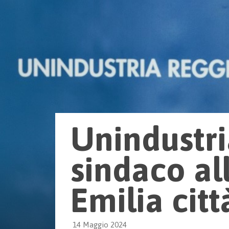
Unindustri
sindaco al
Emilia citt
14 Maggio 2024