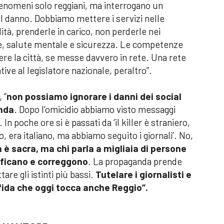
enomeni solo reggiani, ma interrogano un
 il danno. Dobbiamo mettere i servizi nelle
lità, prenderle in carico, non perderle nei
ze, salute mentale e sicurezza. Le competenze
re la città, se messe davvero in rete. Una rete
ve al legislatore nazionale, peraltro”.
 “
non possiamo ignorare i danni dei social
nda
. Dopo l’omicidio abbiamo visto messaggi
In poche ore si è passati da ‘il killer è straniero,
o, era italiano, ma abbiamo seguito i giornali’. No,
a è sacra, ma chi parla a migliaia di persone
rificano e correggono
. La propaganda prende
are gli istinti più bassi.
Tutelare i giornalisti e
sfida che oggi tocca anche Reggio”.