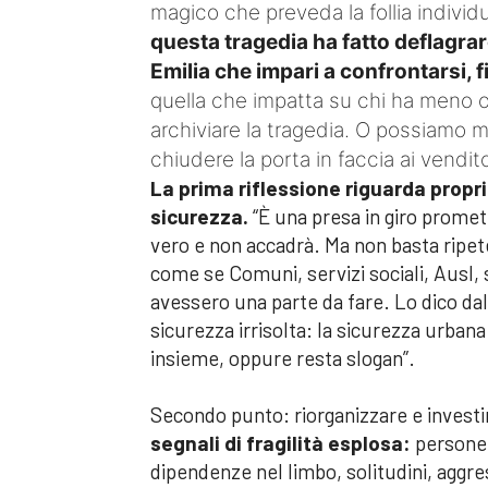
magico che preveda la follia individ
questa tragedia ha fatto deflagra
Emilia che impari a confrontarsi, f
quella che impatta su chi ha meno o
archiviare la tragedia. O possiamo met
chiudere la porta in faccia ai vendito
La prima riflessione
riguarda proprio
sicurezza.
“È una presa in giro promet
vero e non accadrà. Ma non basta ripet
come se Comuni, servizi sociali, Ausl, s
avessero una parte da fare. Lo dico dal
sicurezza irrisolta: la sicurezza urbana
insieme, oppure resta slogan”.
Secondo punto: riorganizzare e investi
segnali di fragilità esplosa:
persone f
dipendenze nel limbo, solitudini, aggre