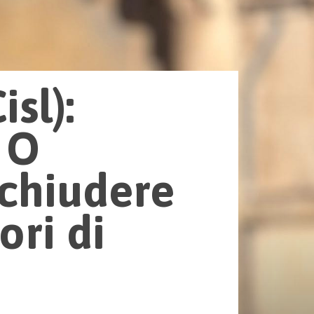
sl):
 O
 chiudere
ori di